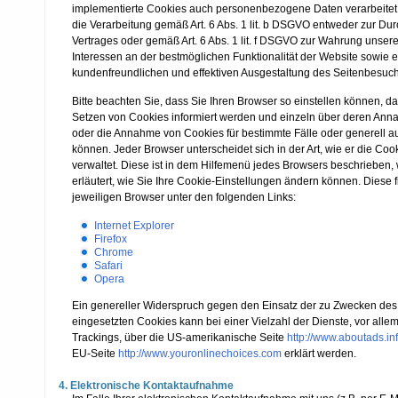
implementierte Cookies auch personenbezogene Daten verarbeitet 
die Verarbeitung gemäß Art. 6 Abs. 1 lit. b DSGVO entweder zur Du
Vertrages oder gemäß Art. 6 Abs. 1 lit. f DSGVO zur Wahrung unsere
Interessen an der bestmöglichen Funktionalität der Website sowie e
kundenfreundlichen und effektiven Ausgestaltung des Seitenbesuch
Bitte beachten Sie, dass Sie Ihren Browser so einstellen können, d
Setzen von Cookies informiert werden und einzeln über deren An
oder die Annahme von Cookies für bestimmte Fälle oder generell a
können. Jeder Browser unterscheidet sich in der Art, wie er die Coo
verwaltet. Diese ist in dem Hilfemenü jedes Browsers beschrieben,
erläutert, wie Sie Ihre Cookie-Einstellungen ändern können. Diese f
jeweiligen Browser unter den folgenden Links:
Internet Explorer
Firefox
Chrome
Safari
Opera
Ein genereller Widerspruch gegen den Einsatz der zu Zwecken des
eingesetzten Cookies kann bei einer Vielzahl der Dienste, vor allem
Trackings, über die US-amerikanische Seite
http://www.aboutads.in
EU-Seite
http://www.youronlinechoices.com
erklärt werden.
4. Elektronische Kontaktaufnahme