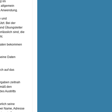
g) im
e allgemein
n Anwendung.
e und
zt. Bei der
und Übungsleiter
lässlich sind, die
t.
dsdaten bekommen
seine Daten
ich auf das
orgaben zeitnah
gemäß den
es Austritts
rlich seine
bei Name, Adresse