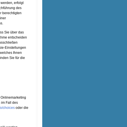
werden, erfolgt
rchführung des
r berechtigten
iner
s.
ass Sie über das
nahme entscheiden
usschließen
kie-Einstellungen
 welches Ihnen
inden Sie für die
 Onlinemarketing
 im Fall des
fo/choices
oder die