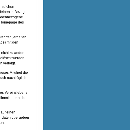
r solchen
bleiben in Bezug
rsonenbezogene
r Homepage des
fahrten, erhalten
age) mit den
n nicht zu anderen
elöscht werden.
h verfolgt.
dieses Mitglied die
auch nachträglich
des Vereinslebens
timmt oder nicht
 auf einen
derdaten übergeben
en.