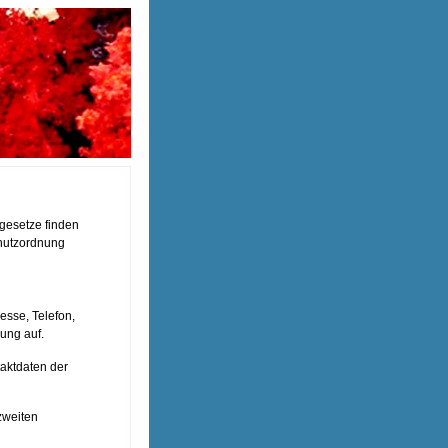
gesetze finden
hutzordnung
esse, Telefon,
ung auf.
aktdaten der
zweiten