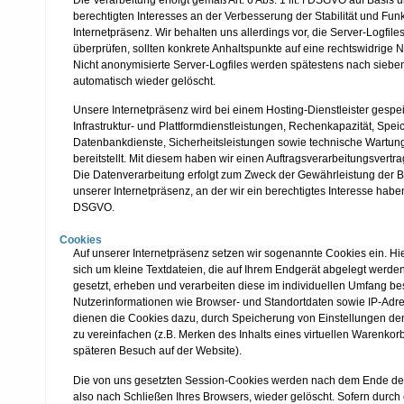
berechtigten Interesses an der Verbesserung der Stabilität und Funk
Internetpräsenz. Wir behalten uns allerdings vor, die Server-Logfile
überprüfen, sollten konkrete Anhaltspunkte auf eine rechtswidrige 
Nicht anonymisierte Server-Logfiles werden spätestens nach siebe
automatisch wieder gelöscht.
Unsere Internetpräsenz wird bei einem Hosting-Dienstleister gespeic
Infrastruktur- und Plattformdienstleistungen, Rechenkapazität, Spei
Datenbankdienste, Sicherheitsleistungen sowie technische Wartun
bereitstellt. Mit diesem haben wir einen Auftragsverarbeitungsvertr
Die Datenverarbeitung erfolgt zum Zweck der Gewährleistung der Be
unserer Internetpräsenz, an der wir ein berechtigtes Interesse haben, A
DSGVO.
Cookies
Auf unserer Internetpräsenz setzen wir sogenannte Cookies ein. Hi
sich um kleine Textdateien, die auf Ihrem Endgerät abgelegt werd
gesetzt, erheben und verarbeiten diese im individuellen Umfang b
Nutzerinformationen wie Browser- und Standortdaten sowie IP-Adre
dienen die Cookies dazu, durch Speicherung von Einstellungen de
zu vereinfachen (z.B. Merken des Inhalts eines virtuellen Warenkorb
späteren Besuch auf der Website).
Die von uns gesetzten Session-Cookies werden nach dem Ende der
also nach Schließen Ihres Browsers, wieder gelöscht. Sofern durch