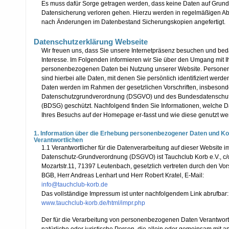
Es muss dafür Sorge getragen werden, dass keine Daten auf Grun
Datensicherung verloren gehen. Hierzu werden in regelmäßigen A
nach Änderungen im Datenbestand Sicherungskopien angefertigt.
Datenschutzerklärung Webseite
Wir freuen uns, dass Sie unsere Internetpräsenz besuchen und beda
Interesse. Im Folgenden informieren wir Sie über den Umgang mit I
personenbezogenen Daten bei Nutzung unserer Website. Person
sind hierbei alle Daten, mit denen Sie persönlich identifiziert werde
Daten werden im Rahmen der gesetzlichen Vorschriften, insbesond
Datenschutzgrundverordnung (DSGVO) und des Bundesdatenschu
(BDSG) geschützt. Nachfolgend finden Sie Informationen, welche 
Ihres Besuchs auf der Homepage er-fasst und wie diese genutzt we
1. Information über die Erhebung personenbezogener Daten und K
Verantwortlichen
1.1 Verantwortlicher für die Datenverarbeitung auf dieser Website i
Datenschutz-Grundverordnung (DSGVO) ist Tauchclub Korb e.V., c/o
Mozartstr.11, 71397 Leutenbach, gesetzlich vertreten durch den Vo
BGB, Herr Andreas Lenhart und Herr Robert Kratel, E-Mail:
info@tauchclub-korb.de
Das vollständige Impressum ist unter nachfolgendem Link abrufbar:
www.tauchclub-korb.de/html/impr.php
Der für die Verarbeitung von personenbezogenen Daten Verantwortli
natürliche oder juristische Person, die allein oder gemeinsam mit a