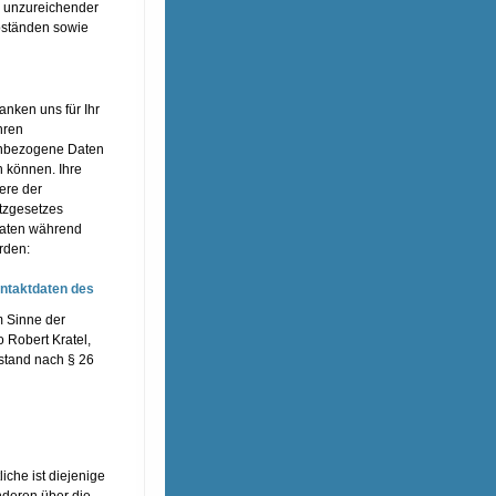
d unzureichender
bständen sowie
nken uns für Ihr
hren
enbezogene Daten
n können. Ihre
ere der
tzgesetzes
Daten während
rden:
ontaktdaten des
m Sinne der
 Robert Kratel,
rstand nach § 26
che ist diejenige
nderen über die