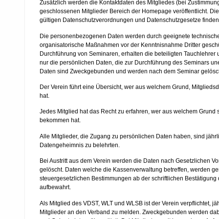
Zusätzlich werden die Kontaktdaten des Mitgliedes (bei Zustimmun
geschlossenen Mitglieder Bereich der Homepage veröffentlicht. Di
gültigen Datenschutzverordnungen und Datenschutzgesetze finde
Die personenbezogenen Daten werden durch geeignete technisch
organisatorische Maßnahmen vor der Kenntnisnahme Dritter geschüt
Durchführung von Seminaren, erhalten die beteiligten Tauchlehrer 
nur die persönlichen Daten, die zur Durchführung des Seminars uner
Daten sind Zweckgebunden und werden nach dem Seminar gelösch
Der Verein führt eine Übersicht, wer aus welchem Grund, Mitglie
hat.
Jedes Mitglied hat das Recht zu erfahren, wer aus welchem Grund 
bekommen hat.
Alle Mitglieder, die Zugang zu persönlichen Daten haben, sind jährl
Datengeheimnis zu belehrten.
Bei Austritt aus dem Verein werden die Daten nach Gesetzlichen V
gelöscht. Daten welche die Kassenverwaltung betreffen, werden 
steuergesetzlichen Bestimmungen ab der schriftlichen Bestätigung d
aufbewahrt.
Als Mitglied des VDST, WLT und WLSB ist der Verein verpflichtet, jäh
Mitglieder an den Verband zu melden. Zweckgebunden werden da