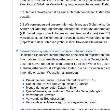
Zwecke und Mittel der Verarbeitung von personenbezogenen Daten
1.2 Der Verantwortliche hat für sein Unternehmen keinen Datensch
bestellt.
1.3 Wir verwenden auf unserer Internetpräsenz aus Sicherheitsgr
Schutz der Übertragung personenbezogene Daten und anderer vertr
(z.B. Bestellungen oder Anfragen an den Verantwortlichen) eine SS
Verschlüsselung. Sie können eine verschlüsselte Verbindung an de
„https://“ und dem Schloss-Symbol in Ihrer Browserzeile erkennen.
2. Datenerfassung beim Besuch unserer Internetpräsenz
Besuchen Sie unsere Internetpräsenz ohne sich zu registrieren ode
Informationen zu übermitteln, erheben wir nur solche Daten, die Ihr
unseren Server übermittelt (sog. „Server-Logfiles“). Wenn Sie unse
aufrufen, erheben wir die folgenden Daten, die für uns technisch erf
Ihnen die einzelnen Webseiten anzuzeigen:
Die einzelnen Seiten unserer Internetpräsenz (URL)
Datum und Uhrzeit zum Zeitpunkt des Zugriffes
Menge der gesendeten Daten in Byte
Quelle/Verweis, von welchem Sie auf die Seite gelangten
Verwendeter Browser
Verwendetes Betriebssystem
Verwendete IP-Adresse (ggf. in anonymisierter Form)
Die Verarbeitung erfolgt gemäß Art. 6 Abs. 1 lit. f DSGVO auf Basis 