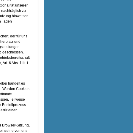
tionalität unserer
s nachträglich zu
Nutzung hinweisen.
n Tagen
hert, der für uns
cherplatz und
gsleistungen
ag geschlossen.
triebsbereitschaft
rt. 6 Abs. 1 lit. f
erbei handelt es
en. Werden Cookies
estimmte
ssen. Teilweise
n Bestellprozess
s für einen
 Browser-Sitzung,
 einzelne von uns