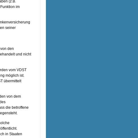
aben (z.B.
 Funktion im
rankenversicherung
ten seiner
 von den
ehandelt und nicht
werden vom VDST
ng möglich ist.
T übermittelt
rden von dem
 des
ss die betroffene
gegensteht.
solche
ffentlicht.
ch in Staaten