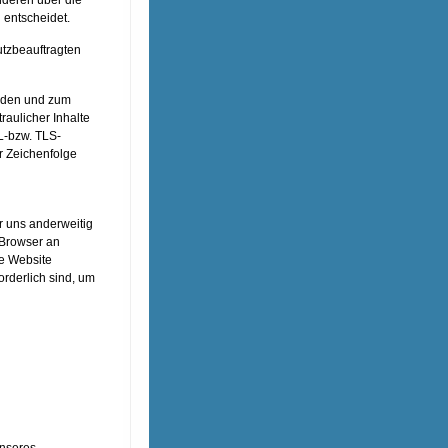
 entscheidet.
utzbeauftragten
ünden und zum
aulicher Inhalte
L-bzw. TLS-
r Zeichenfolge
r uns anderweitig
 Browser an
re Website
orderlich sind, um
unseres