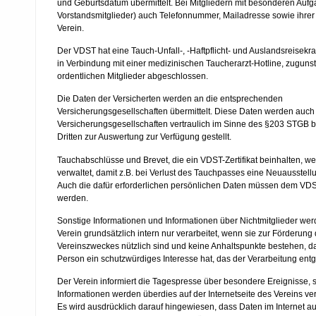
und Geburtsdatum übermittelt. Bei Mitgliedern mit besonderen Aufg
Vorstandsmitglieder) auch Telefonnummer, Mailadresse sowie ihrer
Verein.
Der VDST hat eine Tauch-Unfall-, -Haftpflicht- und Auslandsreisek
in Verbindung mit einer medizinischen Taucherarzt-Hotline, zuguns
ordentlichen Mitglieder abgeschlossen.
Die Daten der Versicherten werden an die entsprechenden
Versicherungsgesellschaften übermittelt. Diese Daten werden auch
Versicherungsgesellschaften vertraulich im Sinne des §203 STGB b
Dritten zur Auswertung zur Verfügung gestellt.
Tauchabschlüsse und Brevet, die ein VDST-Zertifikat beinhalten, 
verwaltet, damit z.B. bei Verlust des Tauchpasses eine Neuausstellu
Auch die dafür erforderlichen persönlichen Daten müssen dem VDS
werden.
Sonstige Informationen und Informationen über Nichtmitglieder we
Verein grundsätzlich intern nur verarbeitet, wenn sie zur Förderung
Vereinszweckes nützlich sind und keine Anhaltspunkte bestehen, da
Person ein schutzwürdiges Interesse hat, das der Verarbeitung ent
Der Verein informiert die Tagespresse über besondere Ereignisse, 
Informationen werden überdies auf der Internetseite des Vereins verö
Es wird ausdrücklich darauf hingewiesen, dass Daten im Internet au